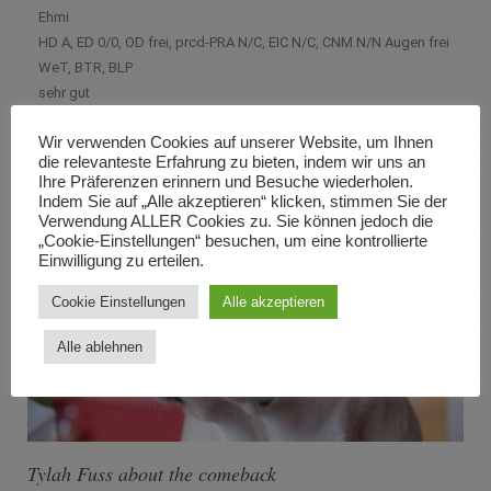
Ehmi
HD A, ED 0/0, OD frei, prcd-PRA N/C, EIC N/C, CNM N/N Augen frei
WeT, BTR, BLP
sehr gut
Wir verwenden Cookies auf unserer Website, um Ihnen
die relevanteste Erfahrung zu bieten, indem wir uns an
Ihre Präferenzen erinnern und Besuche wiederholen.
Indem Sie auf „Alle akzeptieren“ klicken, stimmen Sie der
Verwendung ALLER Cookies zu. Sie können jedoch die
„Cookie-Einstellungen“ besuchen, um eine kontrollierte
Einwilligung zu erteilen.
Cookie Einstellungen
Alle akzeptieren
Alle ablehnen
Tylah Fuss about the comeback