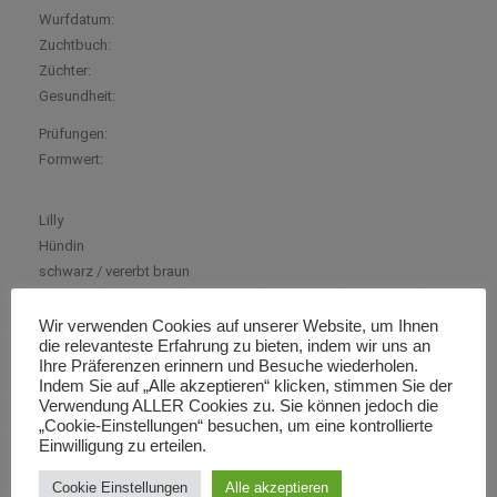
Wurfdatum:
Zuchtbuch:
Züchter:
Gesundheit:
Prüfungen:
Formwert:
Lilly
Hündin
schwarz / vererbt braun
Silvia Egartner
22.03.2021
Wir verwenden Cookies auf unserer Website, um Ihnen
die relevanteste Erfahrung zu bieten, indem wir uns an
ÖHZB LR 14850
Ihre Präferenzen erinnern und Besuche wiederholen.
Silvia Egartner
Indem Sie auf „Alle akzeptieren“ klicken, stimmen Sie der
-HD-A ED-0 prcd PRA frei Augen frei CNM frei EIC frei
Verwendung ALLER Cookies zu. Sie können jedoch die
AF/R (jagdl. AnlageFeststellung) RBP-3 BH-VT
JBP 1 b Preis
„Cookie-Einstellungen“ besuchen, um eine kontrollierte
Einwilligung zu erteilen.
SLP (Suchleistungsprüfung ) mit vorzüglich 98 Pkt
-sehr gut
Cookie Einstellungen
Alle akzeptieren