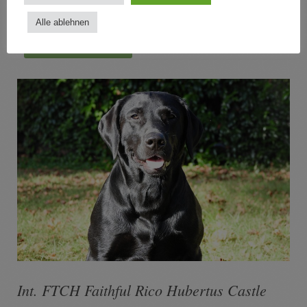
vollständiges Scherengebiss
Alle ablehnen
Ahnentafel Lilly
Int. FTCH Faithful Rico Hubertus Castle