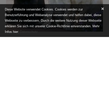
×
Diese Website verwendet Cookies. Cookies werden zur
Benutzerführung und Webanalyse verwendet und helfen dabei, diese
Webseite zu verbessern. Durch die weitere Nutzung dieser Webseite
erklären Sie sich mit unserer Cookie-Richtlinie einverstanden. Mehr
Infos hier:
Datenschutz
C-Wurf
Vater: Eusebius vom Waldschratt
Mutter: INA
Wurfdatum: 18.03.2009
Rüde/n: gelb 4, schwarz 2
Hündin/nen: schwarz 3
weiterlesen