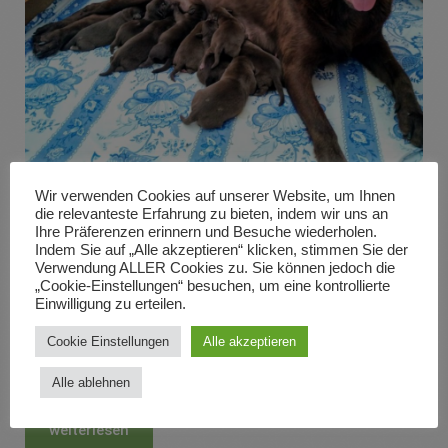
Wir verwenden Cookies auf unserer Website, um Ihnen
K-Wurf
die relevanteste Erfahrung zu bieten, indem wir uns an
Ihre Präferenzen erinnern und Besuche wiederholen.
Indem Sie auf „Alle akzeptieren“ klicken, stimmen Sie der
Vater: Czaplador Casimir
Verwendung ALLER Cookies zu. Sie können jedoch die
Mutter: Josefin Fanny vom Sauboden
„Cookie-Einstellungen“ besuchen, um eine kontrollierte
Einwilligung zu erteilen.
Wurfdatum: 14.08.2019
Cookie Einstellungen
Alle akzeptieren
Rüde/n: 5 braun
Hündin/nen: –
Alle ablehnen
weiterlesen