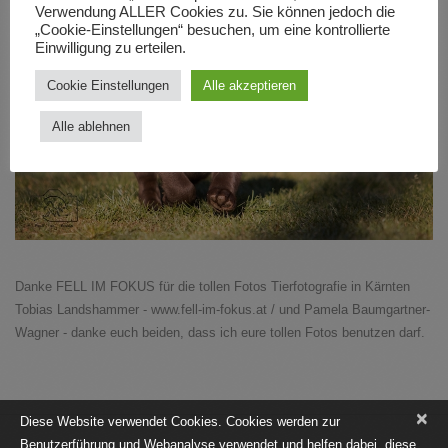
Verwendung ALLER Cookies zu. Sie können jedoch die
„Cookie-Einstellungen“ besuchen, um eine kontrollierte
Einwilligung zu erteilen.
Cookie Einstellungen
Alle akzeptieren
Alle ablehnen
Danke FELL IM FOKUS für die tollen Fotos Tierfotografie in Kärnten
Tobias Landshammer - www.fell-im-fokus.at / und Pamela Baumgartner-
Wagner - danke euch beiden, dass ich eure tollen Fotos benutzen darf.
×
Diese Website verwendet Cookies. Cookies werden zur
Benutzerführung und Webanalyse verwendet und helfen dabei, diese