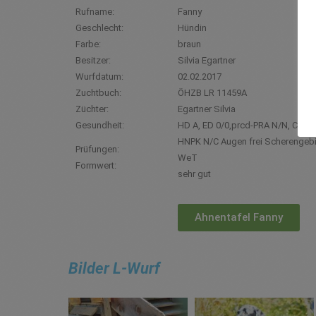
Rufname:
Fanny
Geschlecht:
Hündin
Farbe:
braun
Besitzer:
Silvia Egartner
Wurfdatum:
02.02.2017
Zuchtbuch:
ÖHZB LR 11459A
Züchter:
Egartner Silvia
Gesundheit:
HD A, ED 0/0,prcd-PRA N/N, CNM 
HNPK N/C Augen frei Scherengebi
Prüfungen:
WeT
Formwert:
sehr gut
Ahnentafel Fanny
Bilder L-Wurf