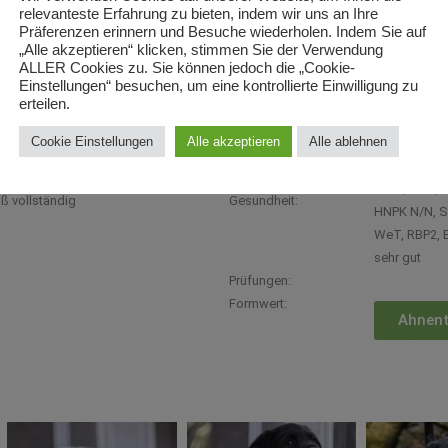
relevanteste Erfahrung zu bieten, indem wir uns an Ihre
Rufnamen:
Leon
Präferenzen erinnern und Besuche wiederholen. Indem Sie auf
Geschlecht:
Rüde
„Alle akzeptieren“ klicken, stimmen Sie der Verwendung
Farbe:
schwarz
ALLER Cookies zu. Sie können jedoch die „Cookie-
Einstellungen“ besuchen, um eine kontrollierte Einwilligung zu
Besitzer:
Daniela Era
erteilen.
Wurfdatum:
07.02.2018
Zuchtbuch:
ÖHZB LR 12
Cookie Einstellungen
Alle akzeptieren
Alle ablehnen
Züchter:
Alexandra P
N/N,
HD A, ED 0, 
ß vollständig
Gesundheit:
HNPK N/N, SD
WeT, RBP2, B
sehr gut
Prüfungen:
Formwert:
Ahnent