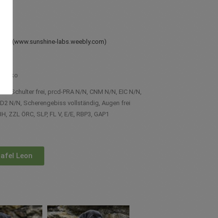
smus
(www.sunshine-labs.weebly.com)
288
etrasko
OCD Schulter frei, prcd-PRA N/N, CNM N/N, EIC N/N,
2 N/N, Scherengebiss vollständig, Augen frei
H, ZZL ÖRC, SLP, FL V, E/E, RBP3, GAP1
afel Leon