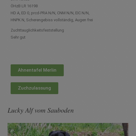
ÖHzB LR 16198
HD A, ED 0, prcd-PRA N/N, CNM N/N, EIC N/N,
HNPK N, Scherengebiss vollständig, Augen frei
Zuchttauglichkeitsfeststellung
Sehr gut
Ahnentafel Merlin
Zuchzulassung
Lucky Alf vom Sauboden