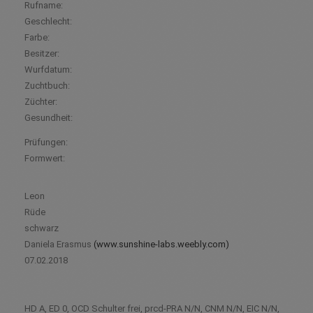
Rufname:
Geschlecht:
Farbe:
Besitzer:
Wurfdatum:
Zuchtbuch:
Züchter:
Gesundheit:
Prüfungen:
Formwert:
Leon
Rüde
schwarz
Daniela Erasmus
(www.sunshine-labs.weebly.com)
07.02.2018
HD A, ED 0, OCD Schulter frei, prcd-PRA N/N, CNM N/N, EIC N/N,