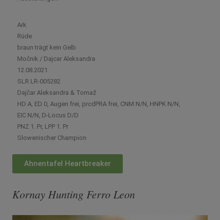
Ark
Rüde
braun trägt kein Gelb
Mo
čnik / Dajcar Aleksandra
12.08.2021
SLR LR-005282
Daj
čar Aleksandra & Toma
ž
HD A, ED 0, Augen frei, prcdPRA frei, CNM N/N, HNPK N/N,
EIC N/N, D-Locus D/D
PNZ 1. Pr, LPP 1. Pr
Slowenischer Champion
Ahnentafel Heartbreaker
Kornay Hunting Ferro Leon