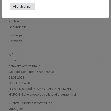
Besitzer:
Alle ablehnen
Wurfdatum:
Zuchtbuch:
Züchter:
Gesundheit:
Prüfungen:
Formwert:
Alf
Rüde
schwarz vererbt braun
Gerhard Schretter 06764875495
22.03.2021
ÖHzB LR 14842
HD A, ED 0, prcd-PRA N/N, CNM N/N, EIC N/N,
HNPK N, Scherengebiss vollständig, Augen frei
Zuchttauglichkeitsfeststellung
vorzüglich