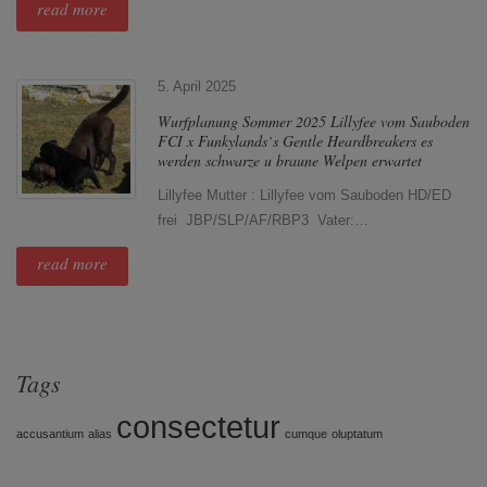
read more
5. April 2025
Wurfplanung Sommer 2025 Lillyfee vom Sauboden
FCI x Funkylands`s Gentle Heardbreakers es
werden schwarze u braune Welpen erwartet
Lillyfee Mutter : Lillyfee vom Sauboden HD/ED
frei JBP/SLP/AF/RBP3 Vater:…
read more
Tags
consectetur
accusantium
alias
cumque
oluptatum