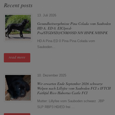
Recent posts
13. Juli 2026
Gesundheitsergebnisse Pina Colada vom Sauboden
HD A, ED 0, EIC/prcd-
Pra/STGD/SD2/CNM/OSD N/N HNPK N/HNPK
HD A Pina ED 0 Pina Pina Colada vom
Sauboden…
read more
10. Dezember 2025
Wir erwarten Ende September 2026 schwarze
Welpen nach Lillyfee vom Sauboden FCI x IFTCH
Faithful Rico Hubertus Castle FCI
Mutter: Lillyfee vom Sauboden schwarz JBP
SLP RBP3 HD/ED frei …