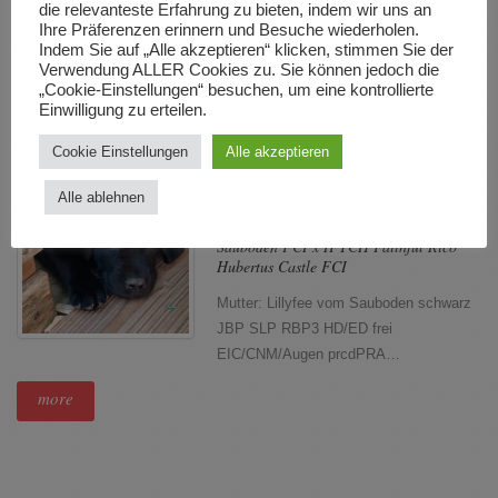
die relevanteste Erfahrung zu bieten, indem wir uns an
Sauboden FCI Wurfdatum…
Ihre Präferenzen erinnern und Besuche wiederholen.
Indem Sie auf „Alle akzeptieren“ klicken, stimmen Sie der
more
Verwendung ALLER Cookies zu. Sie können jedoch die
„Cookie-Einstellungen“ besuchen, um eine kontrollierte
Einwilligung zu erteilen.
10. Dezember 2025 10:44
Keine
Cookie Einstellungen
Alle akzeptieren
Kommentare
Alle ablehnen
Wir erwarten Ende September 2026
schwarze Welpen nach Lillyfee vom
Sauboden FCI x IFTCH Faithful Rico
Hubertus Castle FCI
Mutter: Lillyfee vom Sauboden schwarz
JBP SLP RBP3 HD/ED frei
EIC/CNM/Augen prcdPRA…
more