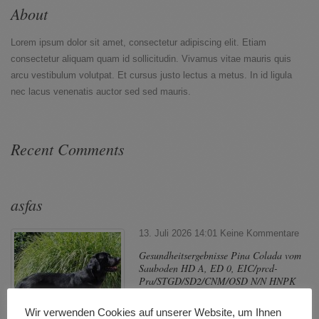
About
Lorem ipsum dolor sit amet, consectetur adipiscing elit. Etiam
consectetur aliquam quam id sollicitudin. Vivamus vitae mauris quis
arcu vestibulum volutpat. Et cursus justo lectus a metus. In id ligula
nec lacus venenatis auctor sed sed mauris.
Recent Comments
asfas
13. Juli 2026 14:01
Keine Kommentare
Gesundheitsergebnisse Pina Colada vom
Sauboden HD A, ED 0, EIC/prcd-
Pra/STGD/SD2/CNM/OSD N/N HNPK
N/HNPK
Wir verwenden Cookies auf unserer Website, um Ihnen
HD A Pina ED 0 Pina Pina Colada vom