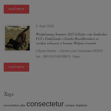
read more
5. April 2025
Wurfplanung Sommer 2025 Lillyfee vom Sauboden
FCI x Funkylands`s Gentle Heardbreakers es
werden schwarze u braune Welpen erwartet
Lillyfee Mutter : Lillyfee vom Sauboden HD/ED
frei JBP/SLP/AF/RBP3 Vater:…
read more
Tags
consectetur
accusantium
alias
cumque
oluptatum