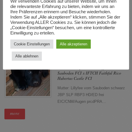
Wir verwenden Cookies auf unserer Website, um Ihnen
die relevanteste Erfahrung zu bieten, indem wir uns an
HD A Pina ED 0 Pina Pina Colada vom
Ihre Präferenzen erinnern und Besuche wiederholen.
Sauboden FCI Wurfdatum…
Indem Sie auf „Alle akzeptieren“ klicken, stimmen Sie der
Verwendung ALLER Cookies zu. Sie können jedoch die
more
„Cookie-Einstellungen“ besuchen, um eine kontrollierte
Einwilligung zu erteilen.
Cookie Einstellungen
Alle akzeptieren
10. Dezember 2025 10:44
Keine
Kommentare
Alle ablehnen
Wir erwarten Ende September 2026
schwarze Welpen nach Lillyfee vom
Sauboden FCI x IFTCH Faithful Rico
Hubertus Castle FCI
Mutter: Lillyfee vom Sauboden schwarz
JBP SLP RBP3 HD/ED frei
EIC/CNM/Augen prcdPRA…
more