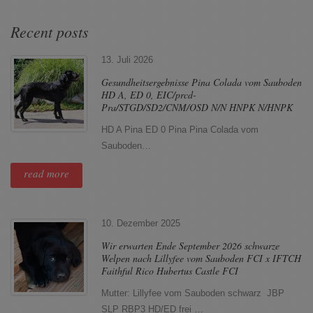
Recent posts
13. Juli 2026
Gesundheitsergebnisse Pina Colada vom Sauboden
HD A, ED 0, EIC/prcd-
Pra/STGD/SD2/CNM/OSD N/N HNPK N/HNPK
HD A Pina ED 0 Pina Pina Colada vom
Sauboden…
read more
10. Dezember 2025
Wir erwarten Ende September 2026 schwarze
Welpen nach Lillyfee vom Sauboden FCI x IFTCH
Faithful Rico Hubertus Castle FCI
Mutter: Lillyfee vom Sauboden schwarz JBP
SLP RBP3 HD/ED frei …