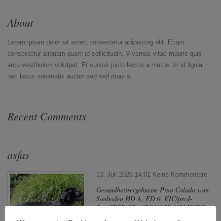
About
Lorem ipsum dolor sit amet, consectetur adipiscing elit. Etiam
consectetur aliquam quam id sollicitudin. Vivamus vitae mauris quis
arcu vestibulum volutpat. Et cursus justo lectus a metus. In id ligula
nec lacus venenatis auctor sed sed mauris.
Recent Comments
asfas
13. Juli 2026 14:01
Keine Kommentare
Gesundheitsergebnisse Pina Colada vom
Sauboden HD A, ED 0, EIC/prcd-
Pra/STGD/SD2/CNM/OSD N/N HNPK
N/HNPK